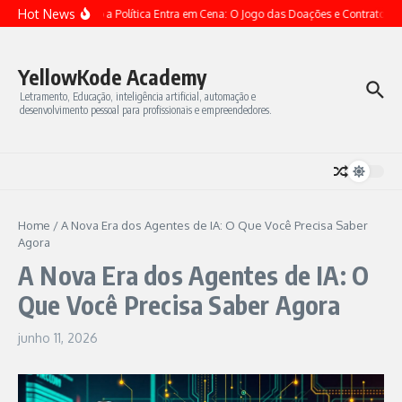
Ir para o conteúdo
Hot News
Quando a Política Entra em Cena: O Jogo das Doações e Contratos
YellowKode Academy
Letramento, Educação, inteligência artificial, automação e
desenvolvimento pessoal para profissionais e empreendedores.
Home
/
A Nova Era dos Agentes de IA: O Que Você Precisa Saber
Agora
A Nova Era dos Agentes de IA: O
Que Você Precisa Saber Agora
junho 11, 2026