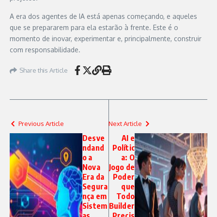
A era dos agentes de IA está apenas começando, e aqueles
que se prepararem para ela estarão à frente. Este é o
momento de inovar, experimentar e, principalmente, construir
com responsabilidade.
Share this Article
Previous Article
Next Article
Desve
AI e
ndand
Polític
o a
a: O
Nova
Jogo de
Era da
Poder
Segura
que
nça em
Todo
Sistem
Builder
as
Precis