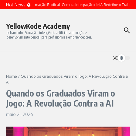
Ir para o conteúdo
Hot News
Transformação Radical: Como a Integração de IA Redefine o Trabalho n
YellowKode Academy
Letramento, Educação, inteligência artificial, automação e
desenvolvimento pessoal para profissionais e empreendedores.
Home
/
Quando os Graduados Viram o Jogo: A Revolução Contra a
AI
Quando os Graduados Viram o
Jogo: A Revolução Contra a AI
maio 21, 2026