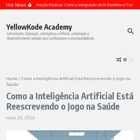
Ir para o conteúdo
Hot News
Transformação Radical: Como a Integração de IA Redefine o Trabalho 
YellowKode Academy
Letramento, Educação, inteligência artificial, automação e
desenvolvimento pessoal para profissionais e empreendedores.
Home
/
Como a Inteligência Artificial Está Reescrevendo o Jogo na
Saúde
Como a Inteligência Artificial Está
Reescrevendo o Jogo na Saúde
maio 23, 2026