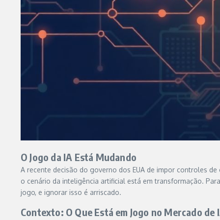
O Jogo da IA Está Mudando
A recente decisão do governo dos EUA de impor controles de 
o cenário da inteligência artificial está em transformação. 
jogo, e ignorar isso é arriscado.
Contexto: O Que Está em Jogo no Mercado de 