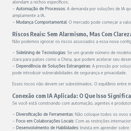
atendam a nichos específicos.
–
Automação de Processos
: A demanda por soluções de IA q
amplamente a IA.
–
Mudança Comportamental
: O mercado pode começar a valor
Riscos Reais: Sem Alarmismo, Mas Com Clarez
Não podemos ignorar os riscos associados a essa nova confi
–
Sidelining de Tecnologias
: Se um grande número de modelos
clara para países como a China, que podem acelerar seu dese
–
Dependência de Soluções Estrangeiras
: A pressão por solu
pode introduzir vulnerabilidades de segurança e privacidade.
Esses riscos não devem ser subestimados. O equilíbrio entre
Conexão com IA Aplicada: O Que Isso Significa
Se você está construindo com automação, agentes e produtos di
–
Diversificação de Ferramentas
: Não coloque todos os ovos e
–
Foco em Colaborações Locais
: Com as restrições internaci
–
Desenvolvimento de Habilidades
: Invista em aprender sobr