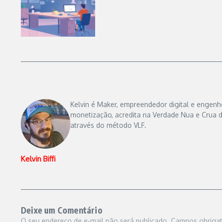
Kelvin é Maker, empreendedor digital e engenhe
monetização, acredita na Verdade Nua e Crua d
através do método VLF.
Kelvin Biffi
Deixe um Comentário
O seu endereço de e-mail não será publicado.
Campos obriga