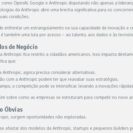
 como OpenAI, Google e Anthropic disputando não apenas a lideran
nologias da Anthropic abre uma brecha significativa para os concorr
uais condições.
de enfrentar um estrangulamento na sua capacidade de inovação e c
ra é também uma luta por acesso – ao talento, aos dados e às tecno
los de Negócio
 Anthropic fica restrito a cidadãos americanos. Isso impacta direta
fica que:
Anthropic, agora precisa considerar alternativas.
o com a Anthropic podem ter que reavaliar suas estratégias.
ampo, a competição pode se intensificar, levando a inovações rápid
im sobre como as empresas se estruturam para competir no novo a
o Óbvias
ropic, surgem oportunidades não exploradas.
se afastar dos modelos da Anthropic, startups e pequenos builders 