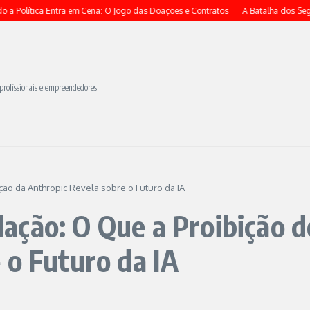
ítica Entra em Cena: O Jogo das Doações e Contratos
A Batalha dos Segredos
 profissionais e empreendedores.
ão da Anthropic Revela sobre o Futuro da IA
ação: O Que a Proibição d
 o Futuro da IA