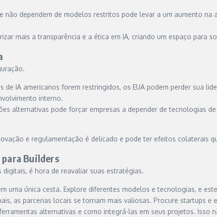
ue não dependem de modelos restritos pode levar a um aumento na
izar mais a transparência e a ética em IA, criando um espaço para s
a
guração.
 de IA americanos forem restringidos, os EUA podem perder sua lid
nvolvimento interno.
ções alternativas pode forçar empresas a depender de tecnologias
 inovação e regulamentação é delicado e pode ter efeitos colaterai
 para Builders
gitais, é hora de reavaliar suas estratégias.
m uma única cesta. Explore diferentes modelos e tecnologias, e este
onais, as parcerias locais se tornam mais valiosas. Procure startups
e ferramentas alternativas e como integrá-las em seus projetos. Iss