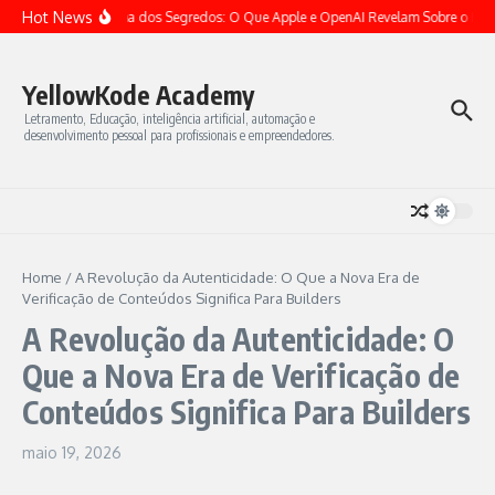
Ir para o conteúdo
Hot News
A Batalha dos Segredos: O Que Apple e OpenAI Revelam Sobre o Futu
YellowKode Academy
Letramento, Educação, inteligência artificial, automação e
desenvolvimento pessoal para profissionais e empreendedores.
Home
/
A Revolução da Autenticidade: O Que a Nova Era de
Verificação de Conteúdos Significa Para Builders
A Revolução da Autenticidade: O
Que a Nova Era de Verificação de
Conteúdos Significa Para Builders
maio 19, 2026