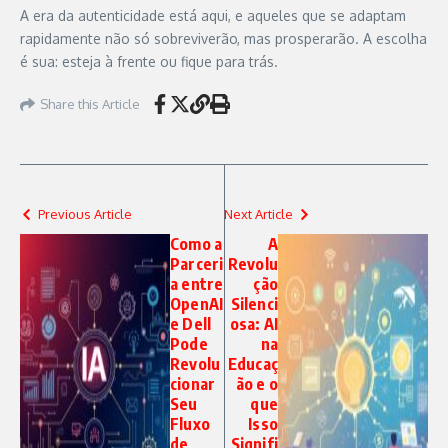
A era da autenticidade está aqui, e aqueles que se adaptam
rapidamente não só sobreviverão, mas prosperarão. A escolha
é sua: esteja à frente ou fique para trás.
Share this Article
Previous Article
Next Article
Como a
A
Parceri
Revolu
a entre
ção
OpenAI
Silenci
e Dell
osa: AI
Pode
na
Revolu
Educaç
cionar
ão e o
Seu
que
Fluxo
Isso
de
Signifi