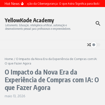
Ir para o conteúdo
Hot News
A Revolução da Cibersegurança: O que Astra Significa para Builders
YellowKode Academy
Letramento, Educação, inteligência artificial, automação e
desenvolvimento pessoal para profissionais e empreendedores.
Home
/
O Impacto da Nova Era da Experiência de Compras com IA:
O que Fazer Agora
O Impacto da Nova Era da
Experiência de Compras com IA: O
que Fazer Agora
maio 13, 2026